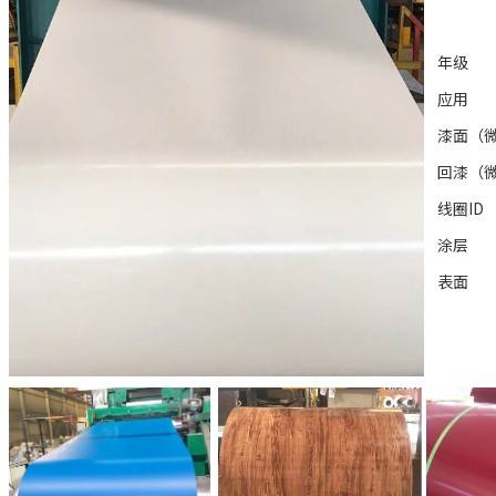
年级
应用
漆面（
回漆（
线圈ID
涂层
表面