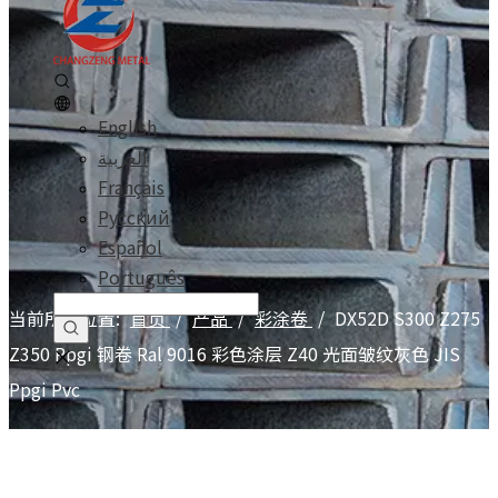
English
العربية
Français
Pусский
Español
Português
当前所在位置:
首页
/
产品
/
彩涂卷
/
DX52D S300 Z275
Z350 Ppgi 钢卷 Ral 9016 彩色涂层 Z40 光面皱纹灰色 JIS
Ppgi Pvc