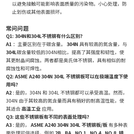
以避免接触可能影响表面质量的污染物。小心处理，防
止划伤或其他表面损坏。
常问问题
Q1: 304N和304L不锈钢有什么区别？
A1
：主要区别在于碳含量。
304N
具有较高的氮含量，与
304L
碳含量较低的304N相比，提高了其强度和韧性，使
其更耐晶间腐蚀。两者都是奥氏体不锈钢，具有相似的耐
腐蚀性和可焊性。
Q2: ASME A240 304N 304L 不锈钢板可以在极端温度下使
用吗？
A2
: 是的，304N 和 304L 不锈钢都可以承受高温。然而，
304N 由于其较高的氮含量而具有稍好的耐高温性能，使
其适合
高温工业
应用。
Q3: 这些不锈钢板有不同的表面处理吗？
A3
: 是的，
ASME A240 304N 304L 不锈钢板/板
有多种表
面处理可供选择，例如
2B
,
BA
,
NO.1
,
NO.4
,
NO.8
,
镜