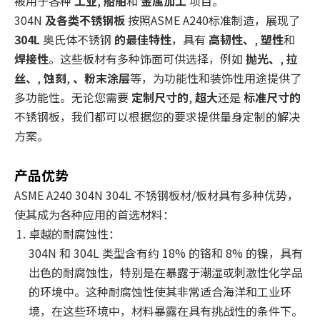
被用于各种
工业
,
船舶
和
金属加工
项目。
304N
及各类不锈钢板
按照ASME A240标准制造，展现了
304L
奥氏体不锈钢
的最佳特性
，具有
高韧性、
,
塑性
和
焊接性
。这些板材有多种饰面可供选择，例如
抛光、
,
拉
丝、
,
蚀刻
,
、粉末涂层
等，为功能性和装饰性用途提供了
多功能性。无论您需要
定制尺寸的
,
超大
还是
标准尺寸的
不锈钢板，我们都可以根据您的要求提供量身定制的解决
方案。
产品优势
ASME A240 304N 304L 不锈钢板材/板材具有多种优势，
使其成为各种应用的首选材料：
卓越的耐腐蚀性：
304N 和 304L 类型含有约 18% 的铬和 8% 的镍，具有
出色的耐腐蚀性，特别是在暴露于潮湿或刺激性化学品
的环境中。这种耐腐蚀性使其非常适合海洋和工业环
境，在这些环境中，材料暴露在具有挑战性的条件下。