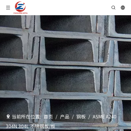
当前所在位置:
首页
/
产品
/
钢板
/
ASME A240
304N 304L 不锈钢板/板