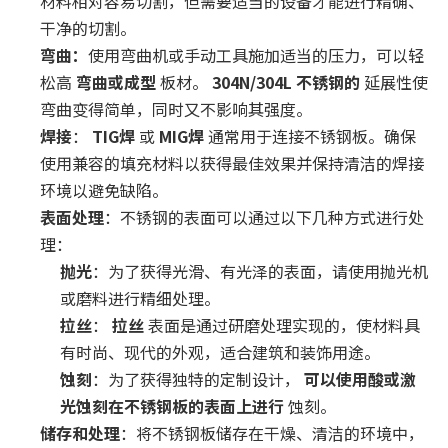
材料相对容易切割，但需要适当的设备才能进行精确、
干净的切割。
弯曲：
使用弯曲机或手动工具施加适当的压力，可以轻
松高
弯曲或成型
板材。
304N/304L 不锈钢的
延展性使
弯曲变得简单，同时又不影响其强度。
焊接
：
TIG焊
或
MIG焊
通常用于连接不锈钢板。确保
使用兼容的填充材料以获得最佳效果并保持清洁的焊接
环境以避免缺陷。
表面处理
：不锈钢的表面可以通过以下几种方式进行处
理：
抛光
：为了获得光滑、有光泽的表面，请使用抛光机
或磨料进行精细处理。
拉丝
：
拉丝
表面是通过研磨处理实现的，使材料具
有时尚、现代的外观，适合建筑和装饰用途。
蚀刻
：为了获得独特的定制设计，
可以使用酸或激
光蚀刻在不锈钢板的表面上进行
蚀刻。
储存和处理
：将不锈钢板储存在干燥、清洁的环境中，