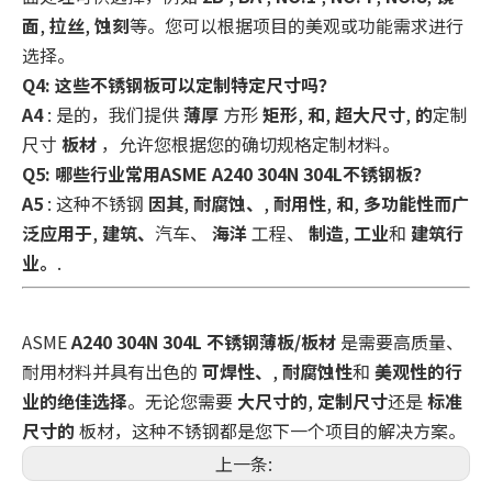
面
,
拉丝
,
蚀刻
等。您可以根据项目的美观或功能需求进行
选择。
Q4: 这些不锈钢板可以定制特定尺寸吗？
A4
: 是的，我们提供
薄厚
方形
矩形
,
和
,
超大尺寸
,
的
定制
尺寸
板材
，允许您根据您的确切规格定制材料。
Q5: 哪些行业常用ASME A240 304N 304L不锈钢板？
A5
: 这种不锈钢
因其
,
耐腐蚀、
,
耐用性
,
和
,
多功能性而广
泛应用于
,
建筑、
汽车、
海洋
工程、
制造
,
工业
和
建筑行
业。
.
ASME
A240 304N 304L 不锈钢薄板/板材
是需要高质量、
耐用材料并具有出色的
可焊性、
,
耐腐蚀性
和
美观性的行
业的绝佳选择
。无论您需要
大尺寸的
,
定制尺寸
还是
标准
尺寸的
板材，这种不锈钢都是您下一个项目的解决方案。
上一条: