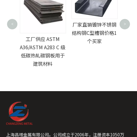
镀锌 
厂家直销镀锌不锈钢
<
>
Q23
结构钢C型槽钢价格1
板机
工厂供应 ASTM
型钢
个买家
A36/ASTM A283 C 级
低碳热轧碳钢板用于
建筑材料
上海昌增金属有限公司。公司成立于2006年，注册资本1050万