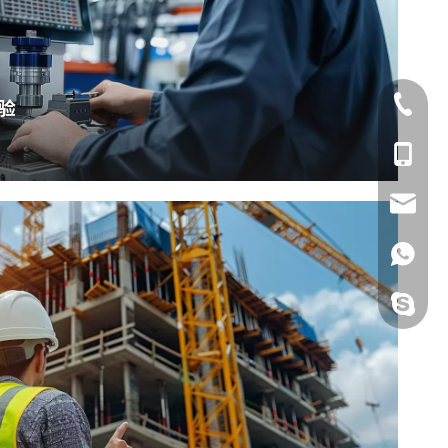
021-668
验
187150
152900
admin@
anna@c
187150
tina@c
152900
187150
iris@cz
199017
niras@