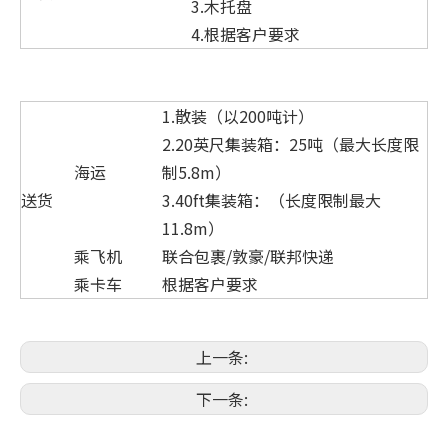
3.木托盘
4.根据客户要求
1.散装（以200吨计）
2.20英尺集装箱：25吨（最大长度限
海运
制5.8m）
送货
3.40ft集装箱：（长度限制最大
11.8m）
乘飞机
联合包裹/敦豪/联邦快递
乘卡车
根据客户要求
上一条:
下一条: