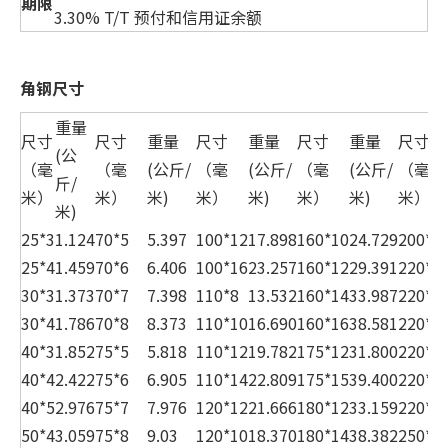
期限
3.30% T/T 预付和信用证余额
角钢尺寸
重量
尺寸
尺寸
重量
尺寸
重量
尺寸
重量
尺寸
(公
（毫
（毫
(公斤/
（毫
(公斤/
（毫
(公斤/
（毫
斤/
米）
米）
米)
米）
米)
米）
米)
米）
米)
25*3
1.124
70*5
5.397
100*12
17.898
160*10
24.729
200*2
25*4
1.459
70*6
6.406
100*16
23.257
160*12
29.391
220*1
30*3
1.373
70*7
7.398
110*8
13.532
160*14
33.987
220*1
30*4
1.786
70*8
8.373
110*10
16.690
160*16
38.581
220*2
40*3
1.852
75*5
5.818
110*12
19.782
175*12
31.800
220*2
40*4
2.422
75*6
6.905
110*14
22.809
175*15
39.400
220*2
40*5
2.976
75*7
7.976
120*12
21.666
180*12
33.159
220*2
50*4
3.059
75*8
9.03
120*10
18.370
180*14
38.382
250*1