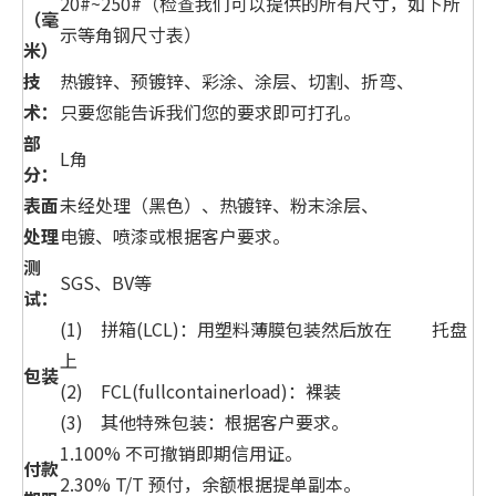
20#~250#（检查我们可以提供的所有尺寸，如下所
（毫
示等角钢尺寸表）
米）
技
热镀锌、预镀锌、彩涂、涂层、切割、折弯、
术：
只要您能告诉我们您的要求即可打孔。
部
L角
分：
表面
未经处理（黑色）、热镀锌、粉末涂层、
处理
电镀、喷漆或根据客户要求。
测
SGS、BV等
试：
(1) 拼箱(LCL)：用塑料薄膜包装然后放在 托盘
上
包装
(2) FCL(fullcontainerload)：裸装
(3) 其他特殊包装：根据客户要求。
1.100% 不可撤销即期信用证。
付款
2.30% T/T 预付，余额根据提单副本。