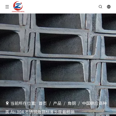
当前所在位置:
首页
/
产品
/
角钢
/
中国供应商种
类 Asi 304 不锈钢角钢标准长度最畅销