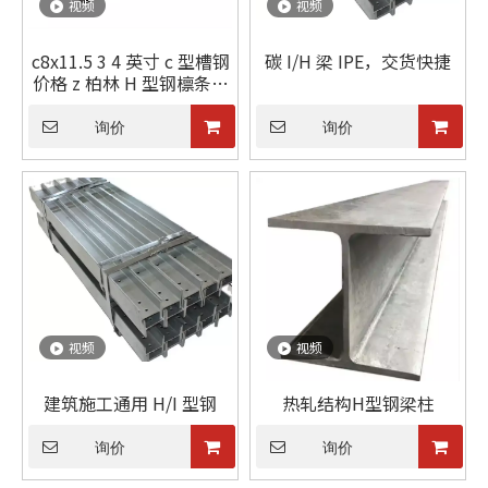
视频
视频
c8x11.5 3 4 英寸 c 型槽钢
碳 I/H 梁 IPE，交货快捷
价格 z 柏林 H 型钢檩条钢
u 梁槽钢尺寸 ambika c 型
槽钢
询价
询价
视频
视频
建筑施工通用 H/I 型钢
热轧结构H型钢梁柱
询价
询价