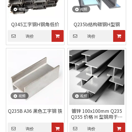
视频
视频
Q345工字钢H钢角低价
Q235b结构碳钢H型钢
询价
询价
视频
视频
Q235B A36 黑色工字钢 铁
镀锌 100x100mm Q235
Q355 价格 H 型钢用于混
凝土轨枕挡土墙柱
询价
询价