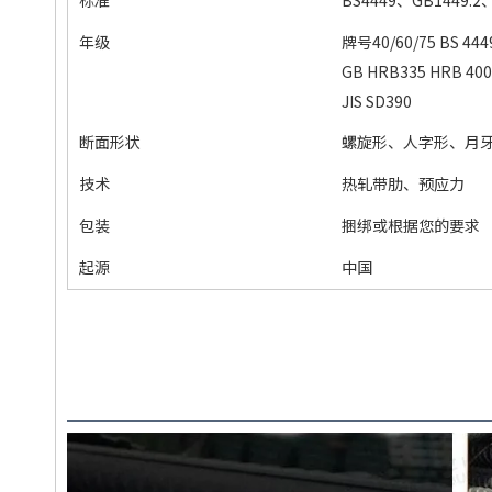
年级
牌号40/60/75 BS 444
GB HRB335 HRB 400
JIS SD390
断面形状
螺旋形、人字形、月
技术
热轧带肋、预应力
包装
捆绑或根据您的要求
起源
中国