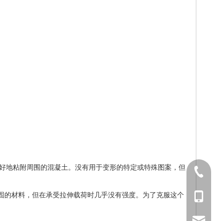
，以更好地粘附周围的混凝土。没有用于变形的特定或特殊图案，但
021-668
固的材料，但在承受拉伸载荷时几乎没有强度。为了克服这个
187150