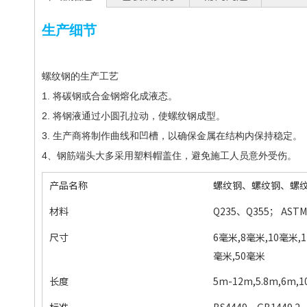
生产细节
螺纹钢的生产工艺
1. 将碳钢或合金钢熔化成液态。 
2. 将钢液通过小圆孔拉动，使螺纹钢成型。 
3. 生产商将制作曲线和凹槽，以确保金属在结构内保持稳定。 
4、钢筋端头大多采用塑料帽盖住，避免施工人员意外受伤。
产品名称
螺纹钢、螺纹钢、螺
材料
Q235、Q355； ASTM
尺寸
6毫米,8毫米,10毫米,1
毫米,50毫米
长度
5m-12m,5.8m,6
标准
BS4449、GB1449.2、