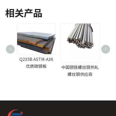
相关产品
<
>
镀锌 41x41 U/C 槽钢
Q23
M-A36
钢板
中国钢铁螺纹钢热轧
螺纹钢供应商