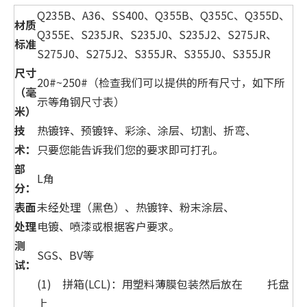
Q235B、A36、SS400、Q355B、Q355C、Q355D、
材质
Q355E、S235JR、S235J0、S235J2、S275JR、
标准
S275J0、S275J2、S355JR、S355J0、S355JR
尺寸
20#~250#（检查我们可以提供的所有尺寸，如下所
（毫
示等角钢尺寸表）
米）
技
热镀锌、预镀锌、彩涂、涂层、切割、折弯、
术：
只要您能告诉我们您的要求即可打孔。
部
L角
分：
表面
未经处理（黑色）、热镀锌、粉末涂层、
处理
电镀、喷漆或根据客户要求。
测
SGS、BV等
试：
(1) 拼箱(LCL)：用塑料薄膜包装然后放在 托盘
上