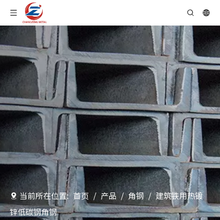
当前所在位置:
首页
/
产品
/
角钢
/
建筑铁用热镀
锌低碳钢角钢