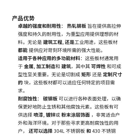
产品优势
卓越的强度和耐用性
：
热轧钢板
旨在提供高拉伸
强度和持久的耐用性，为重型应用提供理想的材
料。无论是
建筑工程
,
还是
工业用途，这些板材
都能
提供应对苛刻环境所需的强大性能。
适用于各种应用的多功能材料
：这些板材通常用
于
金属
,
加工制造
和
建筑
，其中其
可焊性
和可成
型性至关重要。无论是切割成
矩形
还是
定制尺寸
的
块，这些板材都可以适应任何特定的项目需
求。
耐腐蚀性
：
碳钢板
可以进行各种表面处理，以确
保更好地防止生锈和其他腐蚀元素。这些板有可
供选择
喷漆
,
镀锌
或
粉末涂层饰面
，非常适合户
外和海洋环境。对于那些寻求更高耐腐蚀性的用
户，
还可以选择
304L 不锈钢板
和
430 不锈钢