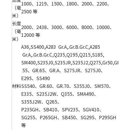
1000、1219、1500、1800、2000、2200、
（毫
2500 等
米）
长度
2000、2438、3000、6000、8000、10000、
（毫
12000 等
米）
A36,SS400,A283 Gr.A,.Gr.B.Gr.C,A285
Gr.A,.Gr.B.Gr.C,Q235,Q195,Q215,S185,
SM400,S235J0,S235JR,S235J2,Q275,Gr50,GR
55、GR.65、GR.A、S275JR、S275J0、
E295、SS490
材料
SS540、GR.60、GR.70、S355J0、SM570、
E335、S235J2W、Q355、SMA490、
S355J2W、Q265、
P235GH、SB410、SPV235、SGV410、
SG255、P265GH、SB450、SG295、P295GH
等