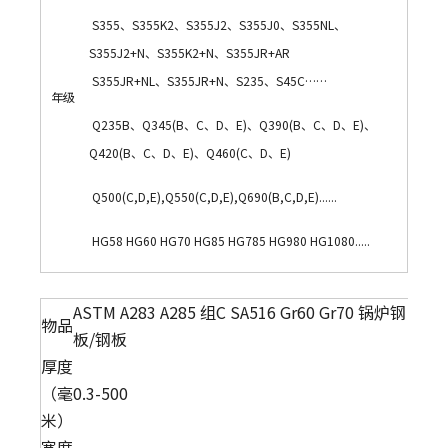
S355、S355K2、S355J2、S355J0、S355NL、
S355J2+N、S355K2+N、S355JR+AR
S355JR+NL、S355JR+N、S235、S45C……
年级
Q235B、Q345(B、C、D、E)、Q390(B、C、D、E)、
Q420(B、C、D、E)、Q460(C、D、E)
Q500(C,D,E),Q550(C,D,E),Q690(B,C,D,E)......
HG58 HG60 HG70 HG85 HG785 HG980 HG1080.....
ASTM A283 A285 组C SA516 Gr60 Gr70 锅炉钢
物品
板/钢板
厚度
（毫
0.3-500
米）
宽度