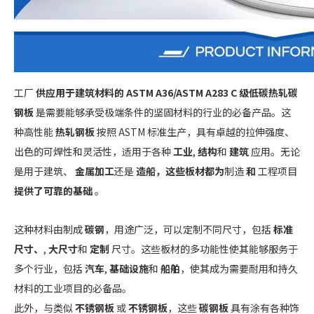
工厂
供应用于建筑材料的 ASTM A36/ASTM A283 C 级低碳热轧碳
钢板
是需要能够承受极端条件的坚固材料的行业的必备产品。这
种高性能
热轧钢板
按照 ASTM 标准生产，具有卓越的拉伸强度、
出色的可焊性和灵活性，适用于各种
工业
,
结构
和
建筑
应用。无论
是用于建筑、
金属加工
还是
造船，这些板材都为
制造
和
工程项目
提供了可靠的基础
。
这种材料由制成
碳钢
，用途广泛，可以定制不同尺寸，包括
标准
尺寸、
,
大尺寸
和
定制
尺寸。这些板材的多功能性使其能够服务于
多个行业，包括
汽车
,
基础设施
和
船舶
，使其成为需要耐用和持久
材料的工业项目的必备品。
此外，与类似
不锈钢板
或
不锈钢板
，这些
碳钢板
具有涂有各种饰