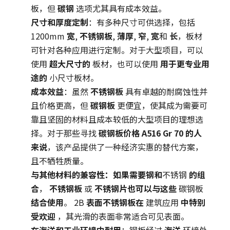
板，但
碳钢
选项尤其具有成本效益。
尺寸和厚度定制
：有多种尺寸可供选择，包括
1200mm
宽
,
不锈钢板
,
薄厚
,
窄
,
宽
和
长
，板材
可针对各种应用进行定制。对于大型项目，可以
使用
超大尺寸的
板材，也可以使用
用于更专业用
途的
小尺寸板材。
成本效益
：虽然
不锈钢板
具有卓越的耐腐蚀性并
且价格更高，但
碳钢板
更便宜，使其成为需要可
靠且坚固的材料且成本较低的大型项目的理想选
择。对于那些寻找
碳钢板价格 A516 Gr 70 的人
来说
，该产品提供了一种经济实惠的替代方案，
且不牺牲质量。
与其他材料的兼容性：如果需要钢和
不锈钢
的组
合
，
不锈钢板
或
不锈钢片也可以与这些
碳钢板
结合使用
。 2B
表面不锈钢板在
建筑应用
中特别
受欢迎
，其光滑的表面非常适合可见表面。
在海洋和工业环境中耐用
：钢板经过
海洋
环境处