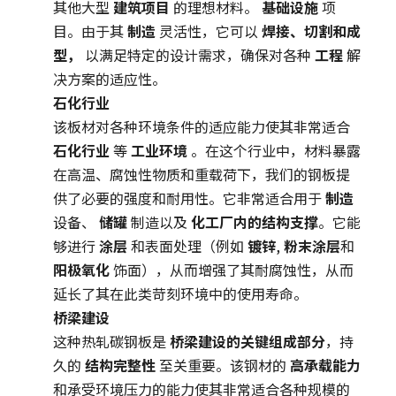
其他大型
建筑项目
的理想材料。
基础设施
项
目。由于其
制造
灵活性，它可以
焊接、切割和成
型，
以满足特定的设计需求，确保对各种
工程
解
决方案的适应性。
石化行业
该板材对各种环境条件的适应能力使其非常适合
石化行业
等
工业环境
。在这个行业中，材料暴露
在高温、腐蚀性物质和重载荷下，我们的钢板提
供了必要的强度和耐用性。它非常适合用于
制造
设备、
储罐
制造以及
化工厂内的结构支撑
。它能
够进行
涂层
和表面处理（例如
镀锌
,
粉末涂层
和
阳极氧化
饰面），从而增强了其耐腐蚀性，从而
延长了其在此类苛刻环境中的使用寿命。
桥梁建设
这种热轧碳钢板是
桥梁建设的关键组成部分
，持
久的
结构完整性
至关重要。该钢材的
高承载能力
和承受环境压力的能力使其非常适合各种规模的