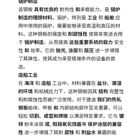
锅炉制造
该钢板
具有优良的
耐热性
和
承载能力，是
锅炉
制造的理想材料
。锅炉，特别是
工业
和
船舶
应
用中使用的锅炉，需要能够承受高温和高压的材
料。这种钢板的强度和
耐腐蚀性
使其非常适合用
于
锅炉制造
，从而提高
这些重要系统的能力
安全
性
和
效率。它的
抛光
,
涂层
和
层压
进一步增强
了其弹性，使其成为承受极端条件的设备的首
选。
造船工业
在
海洋
和
造船
工业中，材料暴露在
盐分、潮湿
的环境
和机械应力下，这种钢板因其
结构
完整性
和耐腐蚀性而被广泛使用。对于建造
我们的热轧
钢板
船体、甲板
和
内部结构部件至关重要，可以
轻松
切割、成型和焊接
以满足特定要求。它与
镀
锌
粉末涂层
或
,
阳极氧化饰面
等
保护涂层的兼容
性
进一步增强了其耐
腐蚀
和
耐盐水
暴露的能