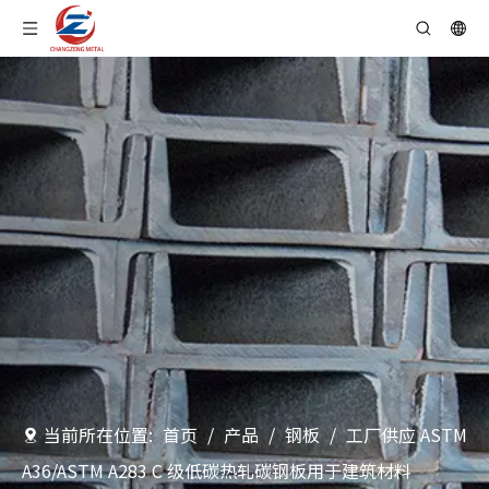
当前所在位置:
首页
/
产品
/
钢板
/
工厂供应 ASTM
A36/ASTM A283 C 级低碳热轧碳钢板用于建筑材料