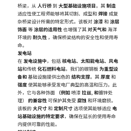
桥梁，从
人行桥
到
大型基础设施项目
。其
制造
适应性使工程师能够将其切割、成型和
焊接
成复
杂桥梁设计所需的特定形式。该板对
涂漆
和
涂层
饰面
等
涂层的适用性
也增强了其
对天气和
海洋
环境的
耐久性
，确保桥梁结构的安全性和使用寿
命。
发电站
在
发电设施中
，包括
核电站、太阳能电站、风电
站
和传统
化石燃料电站
，我们的碳钢板
为重型设
备和
基础设施提供出色的
结构支撑
。其
厚度
和
强度
使其能够承受发电厂典型的高温和压力。此
外，它与各种饰面
（例如
喷漆
拉丝
,
和
镀锌处
理）
的兼容性
可保护其免受
腐蚀
和环境磨损。
该板的
大尺寸
和
定制尺寸
选项使其能够适应
电
站基础设施的特定要求
，确保在延长的使用寿命
内提供可靠的性能。