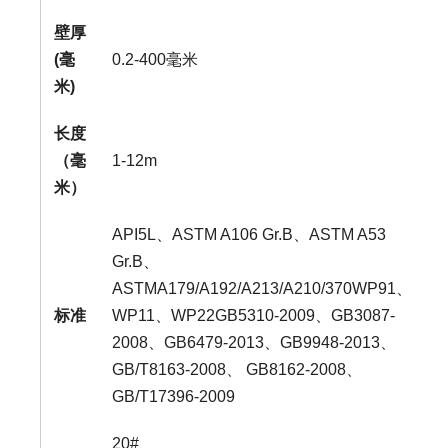
壁厚
(毫
0.2-400毫米
米)
长度
（毫
1-12m
米）
API5L、ASTM A106 Gr.B、ASTM A53
Gr.B、
ASTMA179/A192/A213/A210/370WP91、
标准
WP11、WP22GB5310-2009、GB3087-
2008、GB6479-2013、GB9948-2013、
GB/T8163-2008、 GB8162-2008、
GB/T17396-2009
20#、