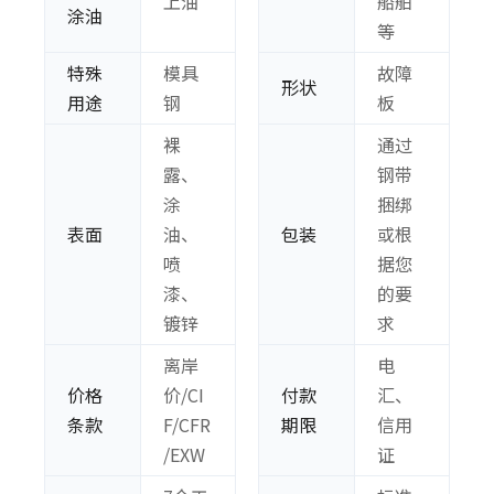
上油
船舶
涂油
等
特殊
模具
故障
形状
用途
钢
板
裸
通过
露、
钢带
涂
捆绑
表面
油、
包装
或根
喷
据您
漆、
的要
镀锌
求
离岸
电
价格
价/CI
付款
汇、
条款
F/CFR
期限
信用
/EXW
证