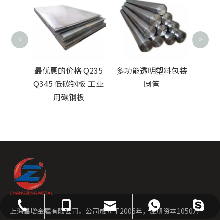
<
>
批发热销A36 Q345b
1/6
级钢工字钢H型钢
Q235
多功能透明塑料包装
板 工业
圆管
板
admin@cz-metal.com
021-66866895
18715010658
18715010658
18715010658
上海昌增金属有限公司。公司成立于2006年，注册资本1050万