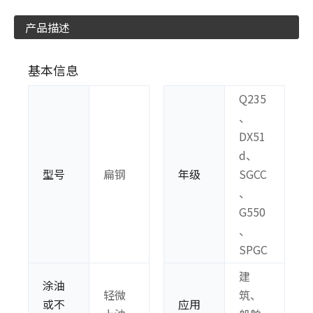
产品描述
基本信息
Q235
、
DX51
d、
型号
扁钢
年级
SGCC
、
G550
、
SPGC
建
涂油
轻微
筑、
或不
应用