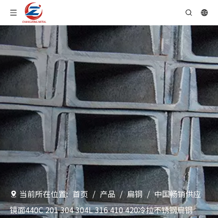
当前所在位置:
首页
/
产品
/
扁钢
/
中国畅销供应
镜面440C 201 304 304L 316 410 420冷拉不锈钢扁钢