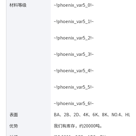
材料等级
~!phoenix_var5_0!~
~!phoenix_var5_1!~
~!phoenix_var5_2!~
~!phoenix_var5_3!~
~!phoenix_var5_4!~
~!phoenix_var5_5!~
~!phoenix_var5_6!~
表面
BA、2B、2D、4K、6K、8K、NO.4、HL
优势
我们有库存，约20000吨。