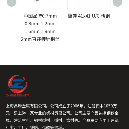
镀锌 100x100mm
<
>
Q235 Q355 价格 H
国品牌0.7mm
镀锌 41x41 U/C 槽钢
型钢用于混凝土轨
.8mm 1.2mm
挡土墙柱
.6mm 1.8mm
mm直径镀锌钢丝
上海昌增金属有限公司。公司成立于2006年，注册资本1050万
元，是上海一家专业的钢材贸易公司。公司主要产品包括钢铁金
属、建筑材料、钢材型材、板材、管材等。产品主要应用于建筑
行业、工厂、铁路、造船等领域。