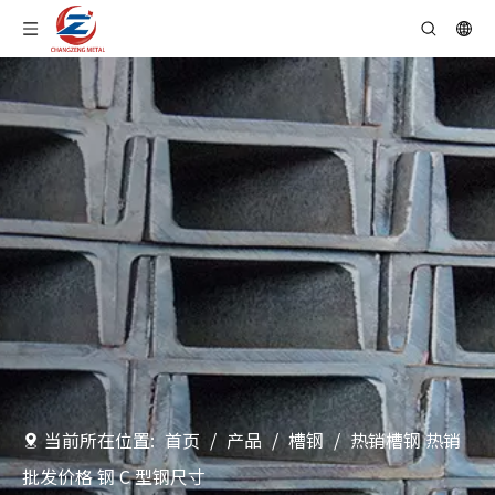
当前所在位置:
首页
/
产品
/
槽钢
/
热销槽钢 热销
批发价格 钢 C 型钢尺寸