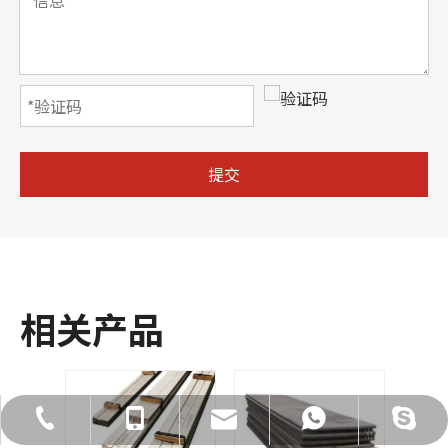
提交
相关产品
admin@cz-metal.com
021-66866895
18715010658
18715010658
18715010658