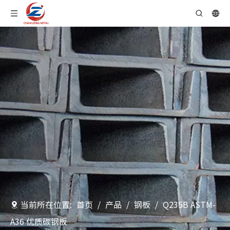
当前所在位置:
首页
/
产品
/
钢板
/
Q235B ASTM-
A36 优质碳钢板