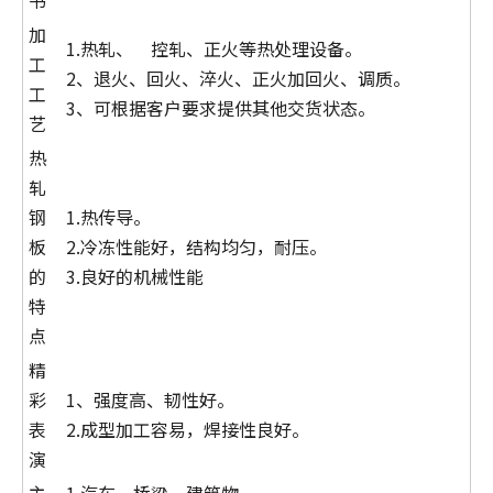
书
加
1.热轧、 控轧、正火等热处理设备。
工
2、退火、回火、淬火、正火加回火、调质。
工
3、可根据客户要求提供其他交货状态。
艺
热
轧
钢
1.热传导。
板
2.冷冻性能好，结构均匀，耐压。
的
3.良好的机械性能
特
点
精
彩
1、强度高、韧性好。
表
2.成型加工容易，焊接性良好。
演