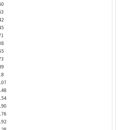
60
53
42
45
71
38
55
73
89
18
.07
.48
.54
.90
.76
.92
.28