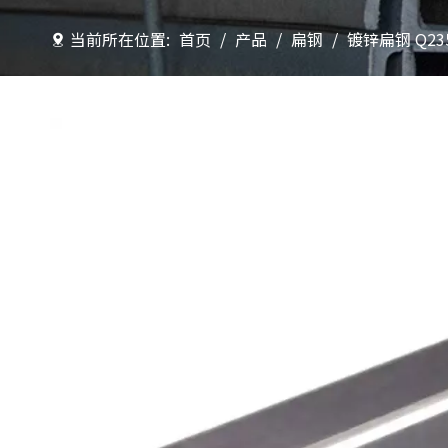
当前所在位置:
首页
/
产品
/
扁钢
/
镀锌扁钢 Q235