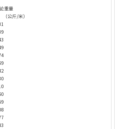
论重量
（公斤/米）
31
39
43
49
74
59
82
30
10
50
69
08
77
83