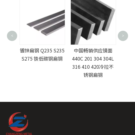
Q235B ASTM-A36
工厂
<
>
优质碳钢板
A36/A
 S235
中国畅销供应镜面
低碳
碳钢扁钢
440C 201 304 304L
316 410 420冷拉不
锈钢扁钢