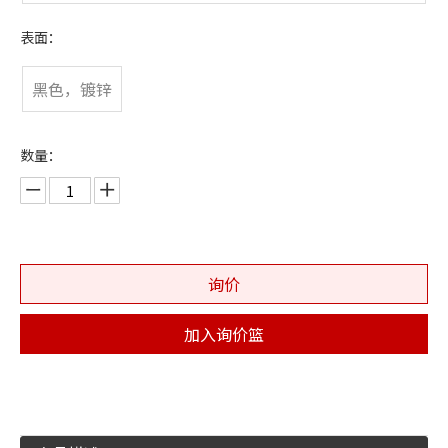
R/S275JR/S355JR
表面：
黑色，镀锌
数量：
询价
加入询价篮