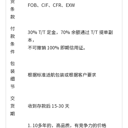
货
FOB、CIF、CFR、EXW
条
款
付
30% T/T 定金，70% 余额通过 T/T 提单副
款
本，
条
不可撤销 100% 即期信用证。
件
包
装
根据标准适航包装或根据客户要求
细
节
交
货
收到存款后 15-30 天
期
1. 10多年的，高品质，有竞争力的价格