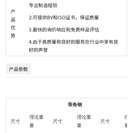
专业制造经验
产
2.可提供BV和ISO证书，保证质量
品
优
3.最快的询价响应和免费样品评估
势
4.由于高质量和良好的服务在行业中享有良
好的声誉
产品参数
等角钢
理论重
理论重
理
尺寸
尺寸
尺寸
量
量
量