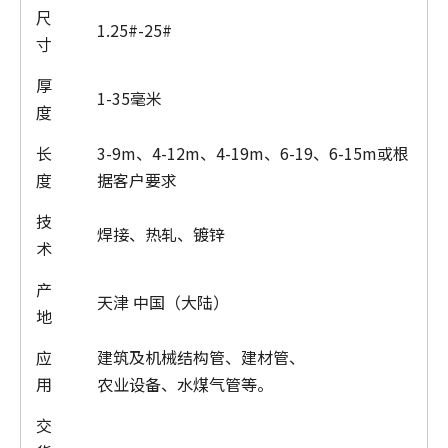
尺
1.25#-25#
寸
厚
1-35毫米
度
长
3-9m、4-12m、4-19m、6-19、6-15m或根
度
据客户要求
技
焊接、热轧、镀锌
术
产
天津 中国（大陆）
地
应
建筑及机械结构管、建材管、
用
农业设备、水煤气管等。
交