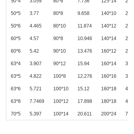
50*4
3.059
80*6
7.736
125*14
26.
50*5
3.77
80*8
9.658
140*10
21.
50*6
4.465
80*10
11.874
140*12
25.
60*5
4.57
90*8
10.946
140*14
29.
60*6
5.42
90*10
13.476
160*12
29.
63*4
3.907
90*12
15.94
160*14
33.
63*5
4.822
100*8
12.276
160*16
38.
63*6
5.721
100*10
15.12
160*18
48.
63*8
7.7469
100*12
17.898
180*18
48.
70*5
5.397
100*14
20.611
200*24
71.