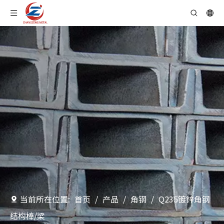
当前所在位置:
首页
/
产品
/
角钢
/
Q235镀锌角钢
结构棒/梁