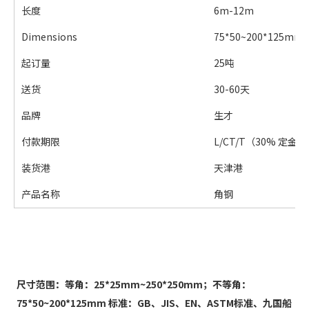
长度
6m-12m
Dimensions
75*50~200*125mm
起订量
25吨
送货
30-60天
品牌
生才
付款期限
L/CT/T（30% 定金）
装货港
天津港
产品名称
角钢
产品描述
尺寸范围：等角：25*25mm~250*250mm；不等角：
75*50~200*125mm 标准：GB、JIS、EN、ASTM标准、九国船