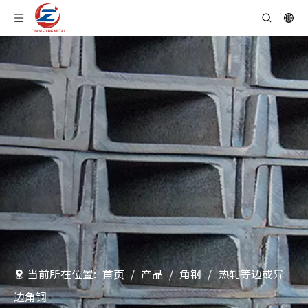
当前所在位置:
首页
/
产品
/
角钢
/
热轧等边或异
边角钢