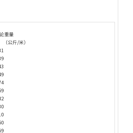
论重量
（公斤/米）
31
39
43
49
74
59
82
30
10
50
69