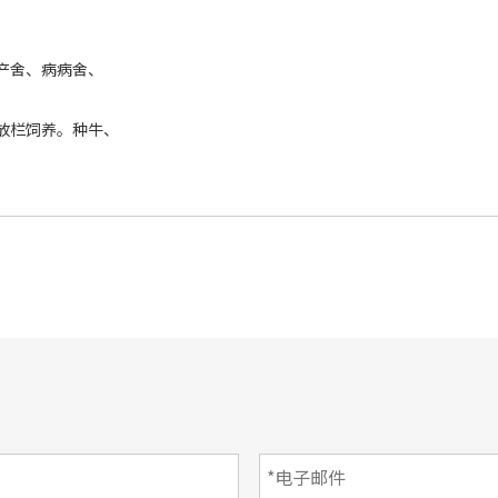
产舍、病病舍、
放栏饲养。种牛、
。