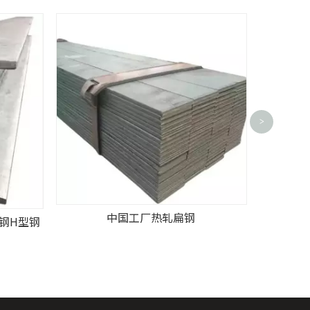
标
>
中国工厂热轧扁钢
字钢H型钢