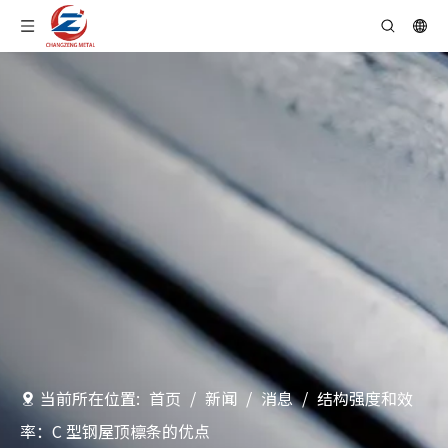
当前所在位置:
首页
/
新闻
/
消息
/
结构强度和效
率：C 型钢屋顶檩条的优点