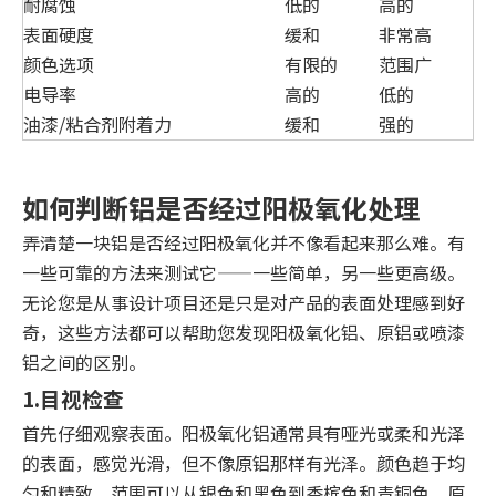
耐腐蚀
低的
高的
表面硬度
缓和
非常高
颜色选项
有限的
范围广
电导率
高的
低的
油漆/粘合剂附着力
缓和
强的
如何判断铝是否经过阳极氧化处理
弄清楚一块铝是否经过阳极氧化并不像看起来那么难。有
一些可靠的方法来测试它——一些简单，另一些更高级。
无论您是从事设计项目还是只是对产品的表面处理感到好
奇，这些方法都可以帮助您发现阳极氧化铝、原铝或喷漆
铝之间的区别。
1.目视检查
首先仔细观察表面。阳极氧化铝通常具有哑光或柔和光泽
的表面，感觉光滑，但不像原铝那样有光泽。颜色趋于均
匀和精致，范围可以从银色和黑色到香槟色和青铜色。原