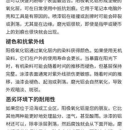
您可以快速判断哪个表面最适合。阳极氧化铝形成坚硬的
氧化层，可在日常使用中抵抗划痕。它用于笔记本电脑外
壳和工具是有原因的。喷漆铝在碰撞或刮擦时可能会碎裂
或剥落，尤其是在边缘。磨光铝很软，即使是指甲或硬币
上的划痕也很快就会出现。
褪色和抗紫外线
阳极氧化铝通过氧化层内的染料获得颜色。如果使用无机
染料，它们在户外的使用寿命会更长。当暴露在阳光下
时，有机染料可能会随着时间的推移而褪色，但基层保持
完整。涂漆表面通常对紫外线损伤更敏感。随着时间的推
移，油漆会褪色、起泡或剥落。磨光铝会自然氧化，导致
外观暗淡、斑驳。
恶劣环境下的耐用性
如果您位于沿海或工业区，阳极氧化铝是您的朋友。它比
其他两种能更好地处理盐分、湿气，甚至酸雨。涂漆的铝
材还可以，除非涂层剥落，然后腐蚀就会从下面开始。磨