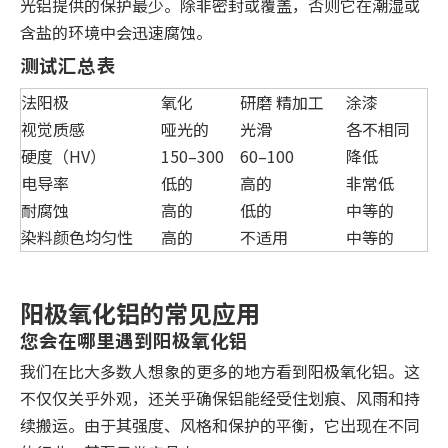
光铝提供的保护最少。除非密封或覆盖，否则它在潮湿或
含盐的环境中会迅速腐蚀。
测试汇总表
法阳极
氧化
研磨 精加工
涂漆
视觉质感
哑光的
光滑
各不相同
硬度（HV）
150–300
60–100
降低
电导率
低的
高的
非常低
耐腐蚀
高的
低的
中等的
染料颜色均匀性
高的
不适用
中等的
阳极氧化铝的常见应用
您会在哪里遇到阳极氧化铝
我们在比大多数人想象的更多的地方看到阳极氧化铝。这
不仅仅关乎外观，还关乎确保铝能经受住划痕、风雨和持
续搬运。由于其强度、风格和保护的平衡，它出现在不同