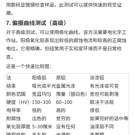
用数码显微镜检查样品，此测试可以提供快速的视觉证
据。
7. 偏振曲线测试（高级）
对于高级测试，可以使用极化曲线。该方法需要电化学工
作站。阳极氧化铝表现出较低的腐蚀电流和较高的正腐蚀
电位。它很精确，但经常用于实验室环境而不是日常检
查。
这是一个快速比较图：
法
阳极铝
原铝
涂漆铝
结束
哑光或半光
金属光泽
有光泽或可变
颜色范围
宽且均匀
限量（银白色）
宽但可能剥落
硬度（HV）
150–300
60–100
取决于涂层
电导率
低的
高的
很低
耐腐蚀
出色的
贫穷的
如果完好的话中等
氧化层厚度
5–30微米
没有任何
油漆层不同
微观结构
多孔的
光滑的
表面膜