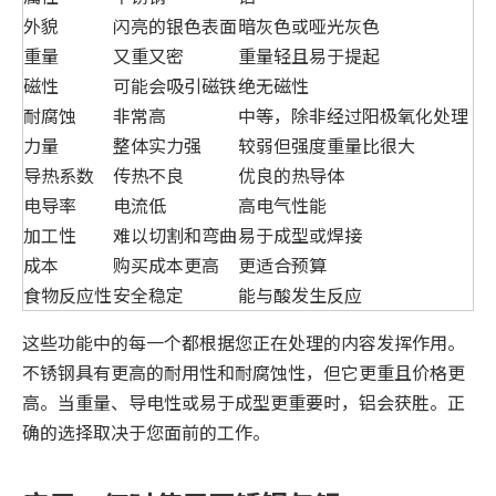
外貌
闪亮的银色表面
暗灰色或哑光灰色
重量
又重又密
重量轻且易于提起
磁性
可能会吸引磁铁
绝无磁性
耐腐蚀
非常高
中等，除非经过阳极氧化处理
力量
整体实力强
较弱但强度重量比很大
导热系数
传热不良
优良的热导体
电导率
电流低
高电气性能
加工性
难以切割和弯曲
易于成型或焊接
成本
购买成本更高
更适合预算
食物反应性
安全稳定
能与酸发生反应
这些功能中的每一个都根据您正在处理的内容发挥作用。
不锈钢具有更高的耐用性和耐腐蚀性，但它更重且价格更
高。当重量、导电性或易于成型更重要时，铝会获胜。正
确的选择取决于您面前的工作。