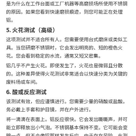
是为什么在工作台面或工厂机器等高磨损场所使用不锈钢
的原因。如果您看到快速磨损痕迹，则您可能正在处理
铝。
5. 火花测试（高级）
这项测试并不适合所有人。您需要使用台式磨床或类似工
具。当您研磨不锈钢时，它会发出明亮的、短的橙色火
花。您会看到稳定的水流，通常又短又密集。
铝几乎不产生火花。即使发生了，火花也是微弱且分散
的。这种差异使得火花测试非常适合以快速分类为关键的
废料场或车间。
6. 酸或反应测试
该测试有效，但应谨慎进行。您需要少量的硝酸或盐酸。
务必戴上手套和护目镜，并在户外进行。
将一滴滴在表面上。铝反应很快。它会发出嘶嘶声，并可
能立即释放出小气泡。不锈钢基本保持不变。它可能会变
暗一点，但不会像铝那样发生反应。由于存在风险，此测