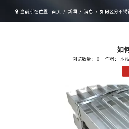
当前所在位置:
首页
/
新闻
/
消息
/
如何区分不锈
如
浏览数量：
0
作者： 本站编
["facebook","twitter","line","wechat","linkedin","p