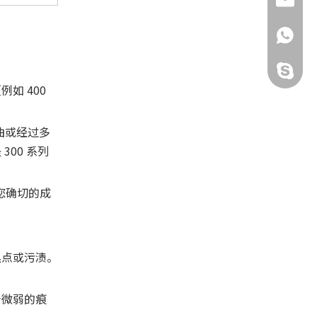
152900
admin@
anna@c
187150
tina@c
152900
187150
如 400
iris@cz
199017
弯曲或经过多
niras@
00 系列
您确切的成
黑点或污渍。
个微弱的痕