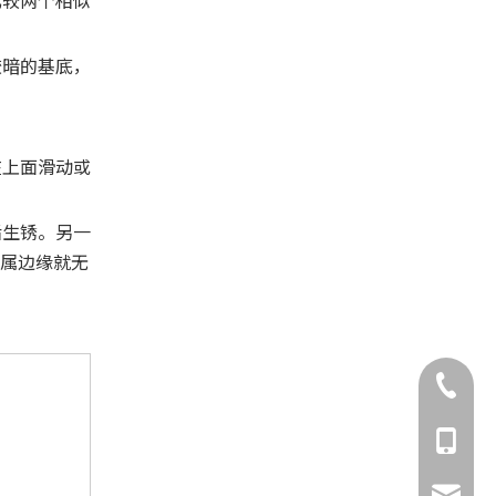
较暗的基底，
在上面滑动或
后生锈。另一
金属边缘就无
021-668
187150