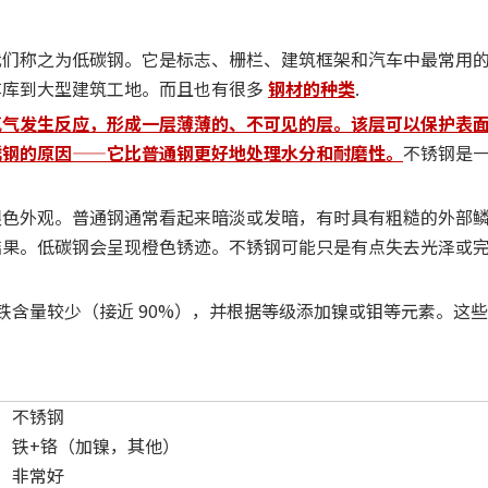
我们称之为低碳钢。它是标志、栅栏、建筑框架和汽车中最常用
车库到大型建筑工地。而且也有很多
钢材的种类
.
氧气发生反应，形成一层薄薄的、不可见的层。该层可以保护表
锈钢的原因——它比普通钢更好地处理水分和耐磨性。
不锈钢是
银色外观。普通钢通常看起来暗淡或发暗，有时具有粗糙的外部
结果。低碳钢会呈现橙色锈迹。不锈钢可能只是有点失去光泽或
的铁含量较少（接近 90%），并根据等级添加镍或钼等元素。这
不锈钢
铁+铬（加镍，其他）
非常好