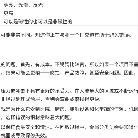
明亮、光滑、反光
更高
可以是磁性的也可以是非磁性的
观可能非常不同。知道你正在与哪一个打交道有助于避免错误。
重的问题。首先，有成本。不锈钢比较贵，所以如果一个项目不
钢，结果可能会更糟——腐蚀、产品故障，甚至安全问题。因此
在压力或冲击下具有更好的承受力。在人流量大的区域或不断运
除非经过处理或涂层，否则会弯曲或磨损得更快。
这就是为什么它受到医院、厨房、船舶设备和化学罐的信赖。低
方，选择错误的钢材意味着大问题。
可以保证食品安全和清洁。在回收过程中，金属分类员需要知道
坏机器或导致保修失效。