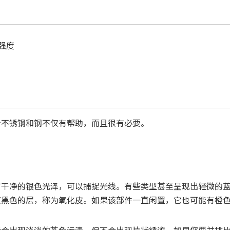
强度
分不锈钢和钢不仅有帮助，而且很有必要。
有干净的银色光泽，可以捕捉光线。有些类型甚至呈现出轻微的
蓝黑色的层，称为氧化皮。如果该部件一直闲置，它也可能有橙
能会出现淡淡的茶色污渍，但不会出现片状锈迹。如果您要并排