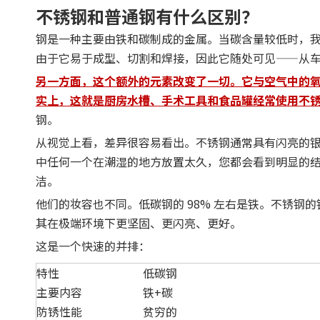
不锈钢和普通钢有什么区别？
钢是一种主要由铁和碳制成的金属。当碳含量较低时，
由于它易于成型、切割和焊接，因此它随处可见——从
另一方面，这个额外的元素改变了一切。它与空气中的
实上，这就是厨房水槽、手术工具和食品罐经常使用不
钢。
从视觉上看，差异很容易看出。不锈钢通常具有闪亮的
中任何一个在潮湿的地方放置太久，您都会看到明显的
洁。
他们的妆容也不同。低碳钢的 98% 左右是铁。不锈钢
其在极端环境下更坚固、更闪亮、更好。
这是一个快速的并排：
特性
低碳钢
主要内容
铁+碳
防锈性能
贫穷的