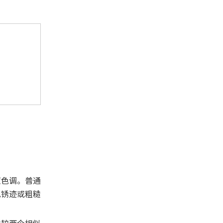
蓝色调。普通
色锈迹或粗糙
比较两个相似