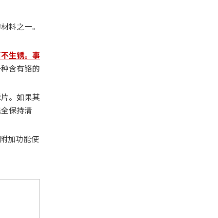
的材料之一。
面不生锈。事
一种含有铬的
鳞片。如果其
完全保持清
些附加功能使