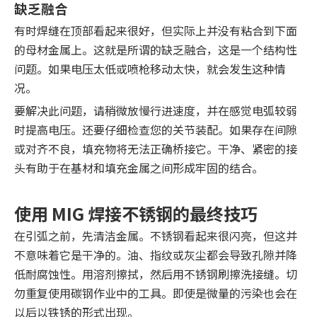
缺乏融合
有时焊缝在顶部看起来很好，但实际上并没有粘合到下面
的母材金属上。这就是所谓的缺乏融合，这是一个结构性
问题。如果电压太低或喷枪移动太快，就会发生这种情
况。
要解决此问题，请稍微放慢行进速度，并在感觉电弧较弱
时提高电压。还要仔细检查您的关节装配。如果存在间隙
或对齐不良，填充物将无法正确桥接它。干净、紧密的接
头有助于在基材和填充金属之间形成牢固的结合。
使用 MIG 焊接不锈钢的最终技巧
在引弧之前，先清洁金属。不锈钢看起来很闪亮，但这并
不意味着它是干净的。油、指纹或灰尘都会导致孔隙并降
低耐腐蚀性。用溶剂擦拭，然后用不锈钢刷擦洗接缝。切
勿重复使用碳钢作业中的工具。即使是微量的污染也会在
以后以铁锈的形式出现。