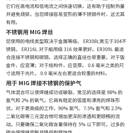
它们在高电流和低电流之间快速切换，这有助于控制热量
并避免烧穿。当您焊接容易变形的薄不锈钢件时，这尤其
有用。
不锈钢用 MIG 焊丝
您使用的电线类型取决于金属等级。 ER308L常见于304不
锈钢。 ER316L 对于船用级 316 效果更好。ER309L 最适
合连接不锈钢和碳钢。选择正确的直径也很重要。对于钣
金件，应变薄；对于结构件，应变厚。 0.6 毫米之类的尺
寸适用于光片。 0.9 毫米左右更适合较重的材料。
用于 MIG 焊接不锈钢的保护气
气体混合可以使焊缝成功或破裂。常见的选择是 98% 的
氩气和 2% 的氧气。它具有稳定的弧度和漂亮的焊珠形
状。对于更高级的工作，90% 氦气、7.5% 氩气和 2.5%
二氧化碳等三元混合物可增加更深的渗透和更顺畅的流
动。只要确保二氧化碳含量保持在 5% 以下即可。过多的
碳会使焊缝变脏并降低耐腐蚀性。