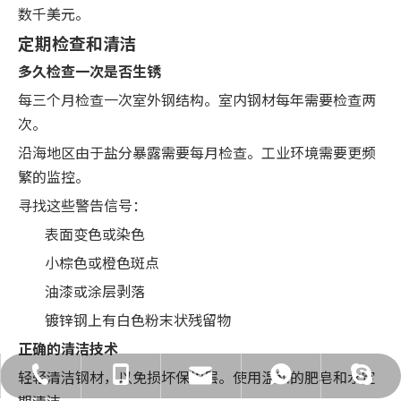
数千美元。
定期检查和清洁
多久检查一次是否生锈
每三个月检查一次室外钢结构。室内钢材每年需要检查两
次。
沿海地区由于盐分暴露需要每月检查。工业环境需要更频
繁的监控。
寻找这些警告信号：
表面变色或染色
小棕色或橙色斑点
油漆或涂层剥落
镀锌钢上有白色粉末状残留物
正确的清洁技术
轻轻清洁钢材，以免损坏保护层。使用温和的肥皂和水定
admin@cz-metal.com
021-66866895
18715010658
18715010658
18715010658
期清洁。