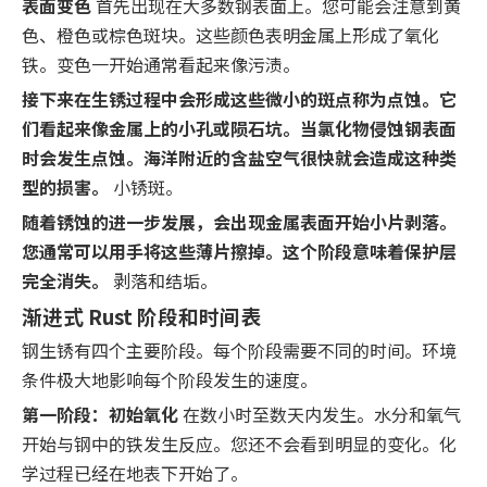
表面变色
首先出现在大多数钢表面上。您可能会注意到黄
色、橙色或棕色斑块。这些颜色表明金属上形成了氧化
铁。变色一开始通常看起来像污渍。
接下来在生锈过程中会形成这些微小的斑点称为点蚀。它
们看起来像金属上的小孔或陨石坑。当氯化物侵蚀钢表面
时会发生点蚀。海洋附近的含盐空气很快就会造成这种类
型的损害。
小锈斑。
随着锈蚀的进一步发展，会出现金属表面开始小片剥落。
您通常可以用手将这些薄片擦掉。这个阶段意味着保护层
完全消失。
剥落和结垢。
渐进式 Rust 阶段和时间表
钢生锈有四个主要阶段。每个阶段需要不同的时间。环境
条件极大地影响每个阶段发生的速度。
第一阶段：初始氧化
在数小时至数天内发生。水分和氧气
开始与钢中的铁发生反应。您还不会看到明显的变化。化
学过程已经在地表下开始了。