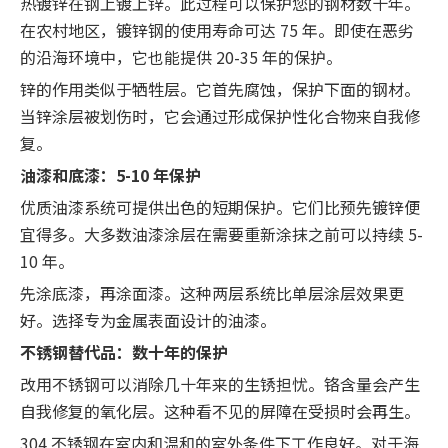
热镀锌在钢上镀上锌。此过程可以保护您的钢材数十年。
在农村地区，镀锌钢的使用寿命可达 75 年。即使在恶劣
的沿海环境中，它也能提供 20-35 年的保护。
锌的作用类似于牺牲层。它首先腐蚀，保护下面的钢材。
当锌涂层被划伤时，它会通过形成保护性化合物来自我修
复。
油漆和底漆：5-10 年保护
优质油漆系统可提供出色的短期保护。它们比预先镀锌便
宜得多。大多数油漆涂层在需要重新涂抹之前可以持续 5-
10 年。
先涂底漆，再涂面漆。这种两层系统比单层涂层效果更
好。选择专为金属表面设计的油漆。
不锈钢替代品：数十年的保护
改用不锈钢可以消除几十年来的生锈担忧。铬含量会产生
自我修复的氧化层。这种看不见的屏障在受损时会再生。
304 不锈钢在室内和温和的室外条件下工作良好。对于海